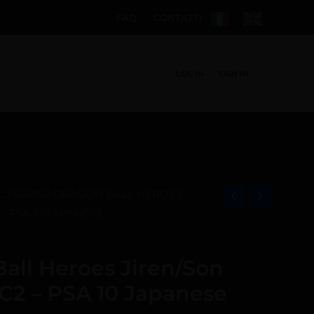
FAQ
CONTATTI
LOG IN
SIGN IN
L
/ SUPER DRAGON BALL HEROES
– PSA 10 JAPANESE
all Heroes Jiren/Son
2 – PSA 10 Japanese