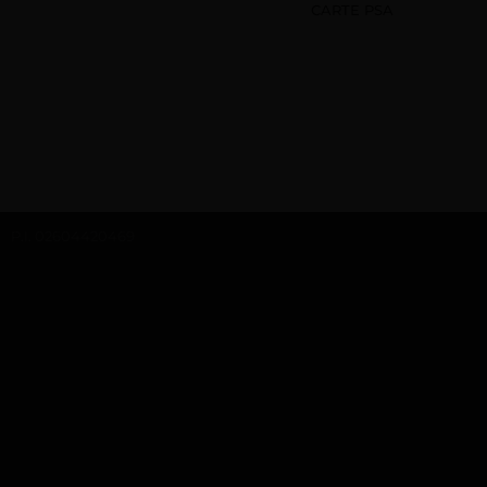
CARTE PSA
P.I. 02604420469