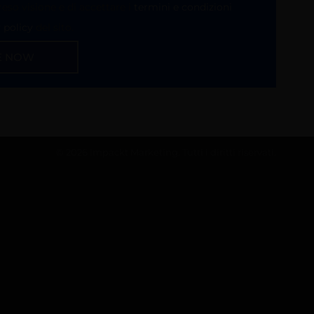
reso visione e di accettare i
termini e condizioni
y policy
del sito.
E NOW
©
2026
Impackt Marketing. Tutti i diritti riservati.