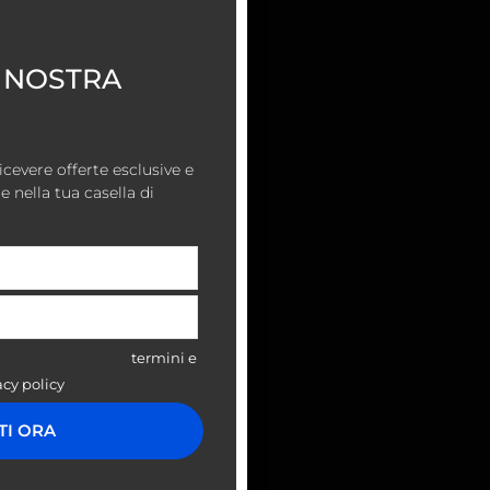
A NOSTRA
ricevere offerte esclusive e
nella tua casella di
one e di accettare i
termini e
acy policy
del sito.
ITI ORA