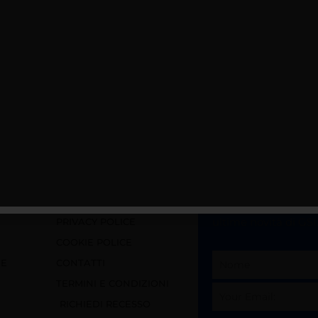
E
SUPPORT
ISCRIVITI ALLA 
FAQ
Rimani aggiornato su
ultime novità di GSI
PRIVACY POLICE
COOKIE POLICE
Nome
NE
CONTATTI
Email
TERMINI E CONDIZIONI
RICHIEDI RECESSO
Privacy