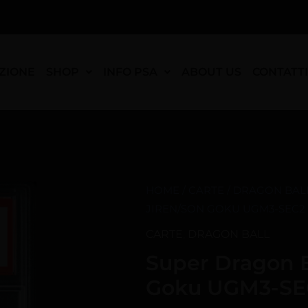
ZIONE
SHOP
INFO PSA
ABOUT US
CONTATTI
HOME
/
CARTE
/
DRAGON BAL
JIREN/SON GOKU UGM3-SEC2 
CARTE
,
DRAGON BALL
Super Dragon B
Goku UGM3-SEC