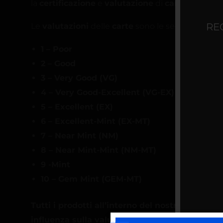
la
certificazione
e
valutazione
di
carte da gioc
RE
Le
valutazioni
delle
carte
sono le seguenti, dall
1 – Poor
2 – Good
3 – Very Good (VG)
4 – Very Good-Excellent (VG-EX)
5 – Excellent (EX)
6 – Excellent-Mint (EX-MT)
7 – Near Mint (NM)
8 – Near Mint-Mint (NM-MT)
9 -Mint
10 – Gem Mint (GEM-MT)
Tutti i prodotti
all’interno del nostro
database
influenza sulla valutazione delle carte
!