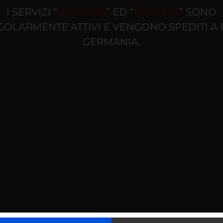
o
e da
collezione
,
memorabilia sportive
e non,
comics
I SERVIZI “
REGULAR
” ED “
EXPRESS
” SONO
GOLARMENTE ATTIVI E VENGONO SPEDITI A 
a
più bassa
alla
più alta
:
GERMANIA.
sono stati
autenticati
e
valutati dalla
sede america