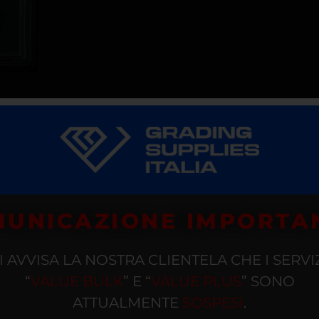
UNICAZIONE IMPORTA
I AVVISA LA NOSTRA CLIENTELA CHE I SERVI
“
VALUE BULK
” E “
VALUE PLUS
” SONO
ATTUALMENTE
SOSPESI
.
azienda americana, leader mondiale nel settore delle
gra