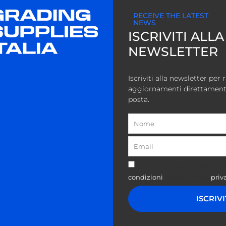
RECEIVE THE LATEST
NEWS
ISCRIVITI ALL
NEWSLETTER
Iscriviti alla newsletter per 
aggiornamenti direttamente 
posta.
Nome
Email
Privacy
Dichiaro di aver preso visi
condizioni
riportati nella
priv
ISCRIV