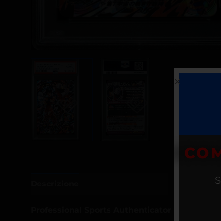
COM
S
Descrizione
Informazioni aggiuntive
Professional Sports Authenticator
(
PSA
) è un’