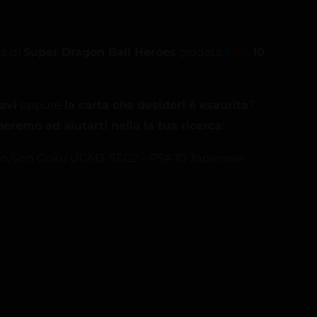
a di
Super Dragon Ball Heroes
gradata
P
S
A
10
avi
oppure
la carta che desideri è esaurita
?
eremo ad aiutarti nella la tua ricerca
!
ren/Son Goku UGM3-SEC2 – PSA 10 Japanese