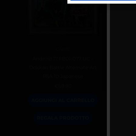
CARTE
Android 17 FB01-077 UC –
Gohan
Dokkan Battle Alternate Art
SR 
PSA 10 Japanese
€
69.90
AGGIUNGI AL CARRELLO
AGG
REGALA PRODOTTO
R